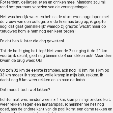
Rotterdam, gelletjes, eten en drinken mee. Mandana zou mij
rond het parcours voorzien van de versnaperingen.
Het was heerlijk weer, en heb na de start even opgelopen met
de vrouw van een collega, o.a. de Erasmus brug op, ik grapte
nog ‘dat gaat gemakkelijk’ waarop zij grapte: ‘wacht maar op
terugweg kom je hem nog een keer tegen’!
En dat heb ik later die dag geweten!
Tot de helft ging het top! Net voor de 2 uur ging ik de 21 km
voorbij, ik dacht, gaat nog binnen de 4 uur lukken ook! Maar daar
kwam de brug weer, OEI!
Op zo’n 32 km de eerste krampjes, ach nog 10 km. Na 1 km op
33 km moest ik stoppen, volle kramp in mijn kuit, rekken. Ik
dacht nog 5 km weer rekken en zo naar de finish.
Dat moest toch wel lukken?
Echter niet was minder waar, na 1 km, kramp in mijn andere kuit,
weer rekken tegen een lantaarnpaal, ik herinner me het nog
goed, aan de andere kant van de paal komt een dame rekken en