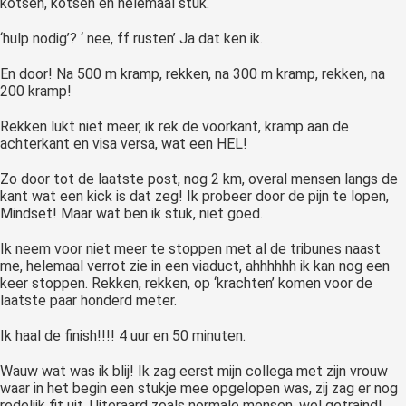
kotsen, kotsen en helemaal stuk.
‘hulp nodig’? ‘ nee, ff rusten’ Ja dat ken ik.
En door! Na 500 m kramp, rekken, na 300 m kramp, rekken, na
200 kramp!
Rekken lukt niet meer, ik rek de voorkant, kramp aan de
achterkant en visa versa, wat een HEL!
Zo door tot de laatste post, nog 2 km, overal mensen langs de
kant wat een kick is dat zeg! Ik probeer door de pijn te lopen,
Mindset! Maar wat ben ik stuk, niet goed.
Ik neem voor niet meer te stoppen met al de tribunes naast
me, helemaal verrot zie in een viaduct, ahhhhhh ik kan nog een
keer stoppen. Rekken, rekken, op ‘krachten’ komen voor de
laatste paar honderd meter.
Ik haal de finish!!!! 4 uur en 50 minuten.
Wauw wat was ik blij! Ik zag eerst mijn collega met zijn vrouw
waar in het begin een stukje mee opgelopen was, zij zag er nog
redelijk fit uit. Uiteraard zoals normale mensen, wel getraind!